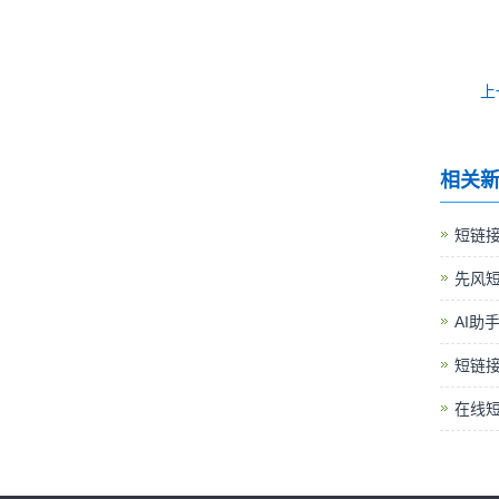
上
相关
短链接
先风
AI助
短链
在线