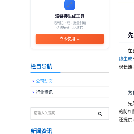
🔗
短链接生成工具
活码防拦截 · 批量创建
访问统计 · AB跳转
先
立即使用
→
在
线生成
栏目导航
现长链
公司动态
行业资讯
为
先
的防红
还提供
新闻资讯