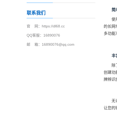
简
联系我们
使
官 网：https://dl68.cc
的长网
多功能
QQ客服：16890076
邮 箱：16890076@qq.com
丰
除
创建功
牌辨识
无
让您的