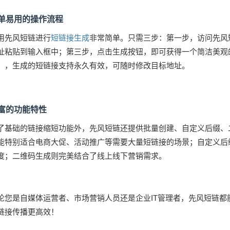
单易用的操作流程
用先风短链进行
短链接生成
非常简单。只需三步：第一步，访问先风
址粘贴到输入框中；第三步，点击生成按钮，即可获得一个简洁美观
），生成的短链接支持永久有效，可随时修改目标地址。
富的功能特性
了基础的链接缩短功能外，先风短链还提供批量创建、自定义后缀、
能特别适合电商大促、活动推广等需要大量短链接的场景；自定义后
度；二维码生成则完美结合了线上线下营销需求。
论您是自媒体运营者、市场营销人员还是企业IT管理者，先风短链都
链接传播更高效！