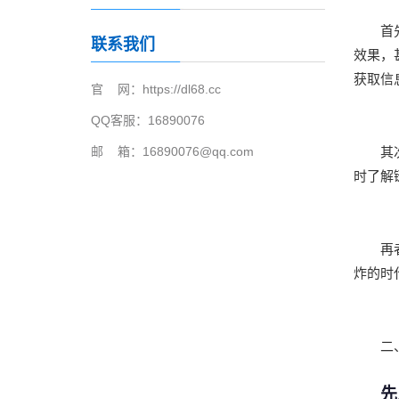
首
联系我们
效果，
获取信
官 网：https://dl68.cc
QQ客服：16890076
邮 箱：16890076@qq.com
其
时了解
再
炸的时
​​
先