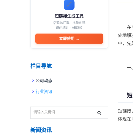
🔗
短链接生成工具
活码防拦截 · 批量创建
在
访问统计 · AB跳转
处地解
立即使用
→
中，先
栏目导航
​
公司动态
行业资讯
短
短链接
体现在
新闻资讯