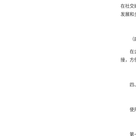
在社交
发展和
（
在
接，方
​
使
第