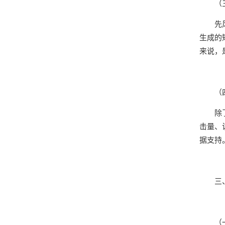
（
先
生成的
来说，
（
除
击量、
据支持
​
（