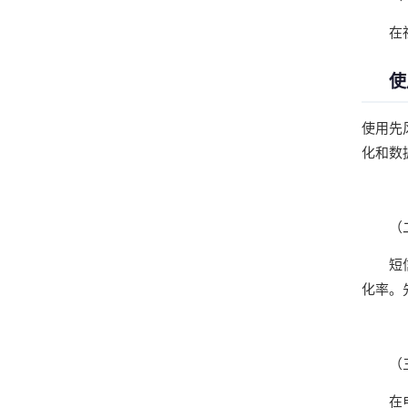
在
使
使用先
化和数
（
短
化率。
（
在