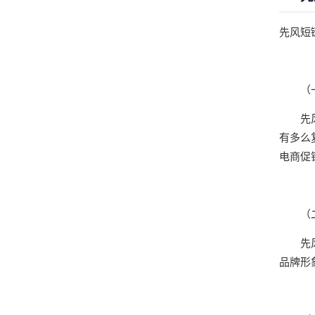
先风短
（
先
有多么
电商促
（
先
品牌形