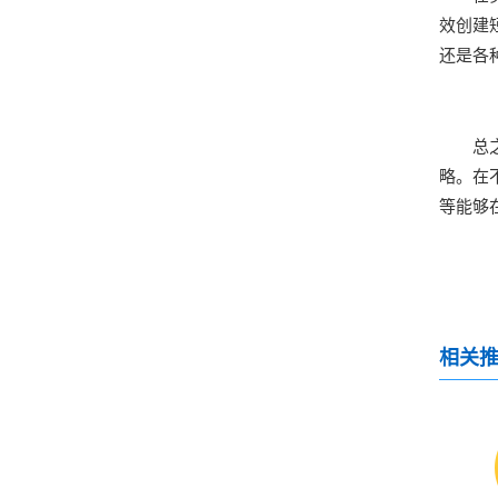
效创建
还是各
总
略。在
等能够
相关