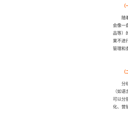
（
随
会像一
品等）
果不进
管理和
（
分
（如语
可以分
化、营