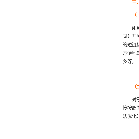
三
（
如
同时开
的短链
方便地
多等。
（
对
接按照
法优化