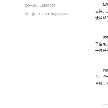
短
QQ客服：16890076
支持，
邮 箱：16890076@qq.com
便呈现
这
了自定
一过程
同
布、点
生成工
二