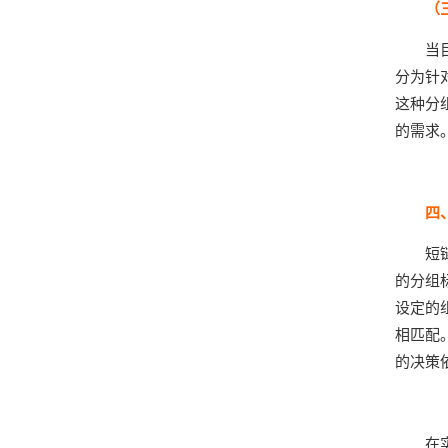
（
当
分为针
这种分
的需求
四
短
的分组
设定的
相匹配
的决策
在