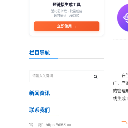
短链接生成工具
活码防拦截 · 批量创建
访问统计 · AB跳转
立即使用
→
栏目导航
在
广、产
的管理
新闻资讯
线生成
联系我们
一
官 网：https://dl68.cc