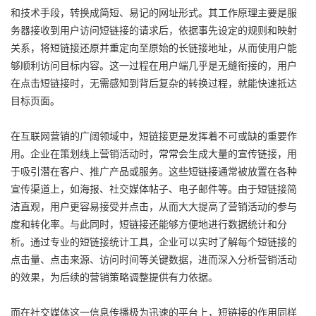
和技术手段，转换成简短、易记的网址形式。其工作原理主要是服
务器接收到用户访问短链接的请求后，依据事先设定的规则和映射
关系，将短链接还原并重定向至原始的长链接地址，从而使用户能
够顺利访问目标内容。这一过程在用户端几乎是无缝衔接的，用户
在点击短链接时，无需感知到背后复杂的转换过程，就能快速抵达
目标页面。
在互联网营销的广阔领域中，短链接更是发挥着不可或缺的重要作
用。企业在策划线上营销活动时，常常会生成大量的宣传链接，用
于吸引潜在客户、推广产品或服务。这些短链接通常被放置在各种
宣传渠道上，如海报、社交媒体帖子、电子邮件等。由于短链接简
洁直观，用户更容易接受并点击，从而大大提高了营销活动的参与
度和转化率。与此同时，短链接还能够方便地进行数据统计和分
析。通过专业的短链接统计工具，企业可以实时了解每个短链接的
点击量、点击来源、访问时间等关键数据，进而深入分析营销活动
的效果，为后续的营销策略调整提供有力依据。
而在社交媒体这一信息传播极为迅速的平台上，短链接的作用同样